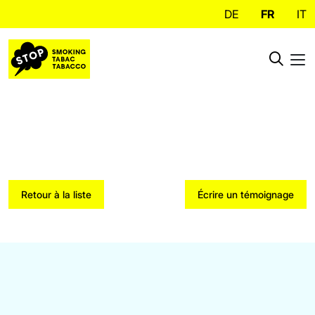
DE
FR
IT
Retour à la liste
Écrire un témoignage