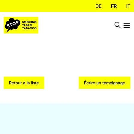
DE
FR
IT
Retour à la liste
Écrire un témoignage