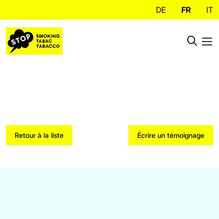
DE
FR
IT
Retour à la liste
Écrire un témoignage