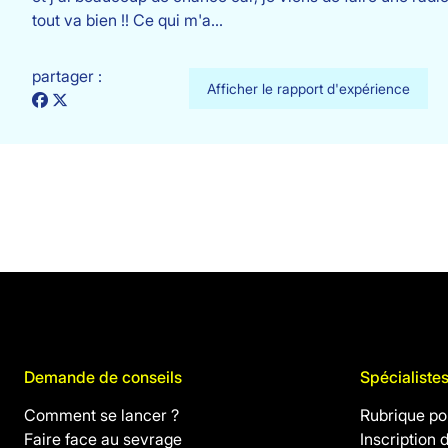
tout va bien !! Ce qui m'a…
partager :
Afficher le rapport d'expérience
Demande de conseils
Spécialiste
Comment se lancer ?
Rubrique pou
Faire face au sevrage
Inscription 