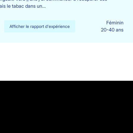
tais le tabac dans un…
Féminin
Afficher le rapport d'expérience
20-40 ans