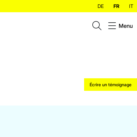
DE
FR
IT
Menu
Écrire un témoignage