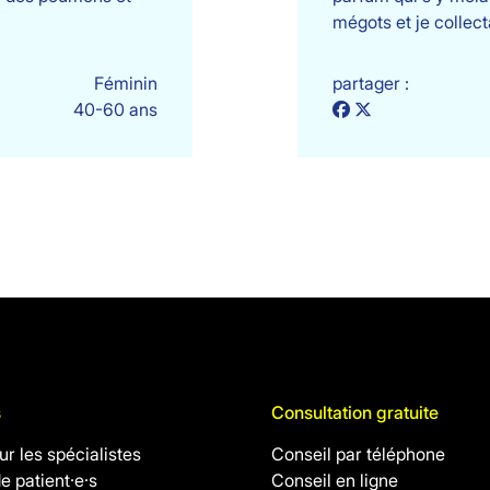
mégots et je collec
Féminin
partager :
40-60 ans
s
Consultation gratuite
r les spécialistes
Conseil par téléphone
de patient·e·s
Conseil en ligne