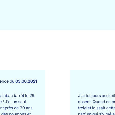
ience du
03.08.2021
u tabac (arrêt le 29
J'ai toujours assimi
 ! J'ai un seul
absent. Quand on pre
ant près de 30 ans
froid et laissait ce
io des poumons et
parfum qui s'y méla