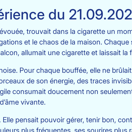
érience du 21.09.20
vouée, trouvait dans la cigarette un mome
igations et le chaos de la maison. Chaque 
balcon, allumait une cigarette et laissait la
noise. Pour chaque bouffée, elle ne brûlait
rceaux de son énergie, des traces invisib
agile consumait doucement non seulement l
d’âme vivante.
. Elle pensait pouvoir gérer, tenir bon, con
leurs plus fréquentes, ses sourires plus ra