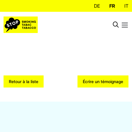
DE
FR
IT
Retour à la liste
Écrire un témoignage