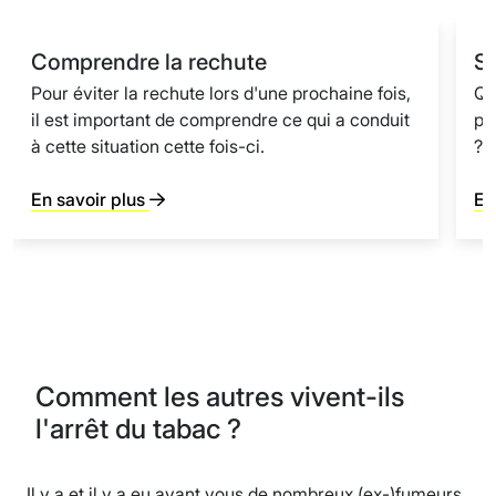
Comprendre la rechute
S
Pour éviter la rechute lors d'une prochaine fois,
Qu
il est important de comprendre ce qui a conduit
po
à cette situation cette fois-ci.
?
En savoir plus
En
Comment les autres vivent-ils
l'arrêt du tabac ?
Il y a et il y a eu avant vous de nombreux (ex-)fumeurs