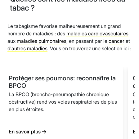
tabac ?
Le tabagisme favorise malheureusement un grand
nombre de maladies : des
maladies cardiovasculaires
aux
maladies pulmonaires
, en passant par le
cancer
et
d'autres maladies
. Vous en trouverez une sélection ici :
Protéger ses poumons: reconnaître la
Co
BPCO
d'
La BPCO (broncho-pneumopathie chronique
Ch
obstructive) rend vos voies respiratoires de plus
ta
en plus étroites.
de
co
En savoir plus
En