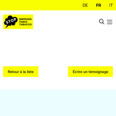
DE
FR
IT
Retour à la liste
Écrire un témoignage