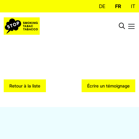
DE
FR
IT
Retour à la liste
Écrire un témoignage