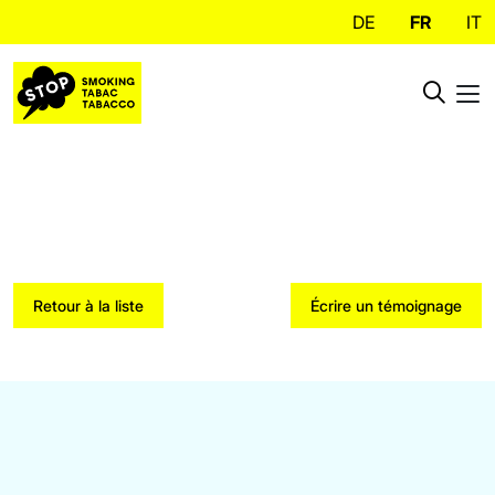
DE
FR
IT
Retour à la liste
Écrire un témoignage