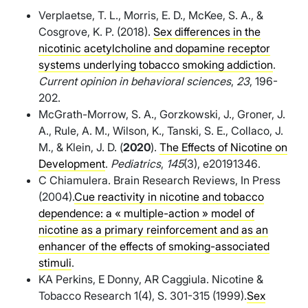
Verplaetse, T. L., Morris, E. D., McKee, S. A., &
Cosgrove, K. P. (2018).
Sex differences in the
nicotinic acetylcholine and dopamine receptor
systems underlying tobacco smoking addiction
.
Current opinion in behavioral sciences
,
23
, 196-
202.
McGrath-Morrow, S. A., Gorzkowski, J., Groner, J.
A., Rule, A. M., Wilson, K., Tanski, S. E., Collaco, J.
M., & Klein, J. D. (
2020
).
The Effects of Nicotine on
Development
.
Pediatrics
,
145
(3), e20191346.
C Chiamulera. Brain Research Reviews, In Press
(2004).
Cue reactivity in nicotine and tobacco
dependence: a « multiple-action » model of
nicotine as a primary reinforcement and as an
enhancer of the effects of smoking-associated
stimuli
.
KA Perkins, E Donny, AR Caggiula. Nicotine &
Tobacco Research 1(4), S. 301-315 (1999).
Sex