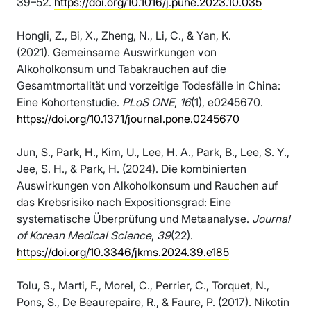
39–52.
https://doi.org/10.1016/j.puhe.2023.10.035
Hongli, Z., Bi, X., Zheng, N., Li, C., & Yan, K.
(2021). Gemeinsame Auswirkungen von
Alkoholkonsum und Tabakrauchen auf die
Gesamtmortalität und vorzeitige Todesfälle in China:
Eine Kohortenstudie.
PLoS ONE
,
16
(1), e0245670.
https://doi.org/10.1371/journal.pone.0245670
Jun, S., Park, H., Kim, U., Lee, H. A., Park, B., Lee, S. Y.,
Jee, S. H., & Park, H. (2024). Die kombinierten
Auswirkungen von Alkoholkonsum und Rauchen auf
das Krebsrisiko nach Expositionsgrad: Eine
systematische Überprüfung und Metaanalyse.
Journal
of Korean Medical Science
,
39
(22).
https://doi.org/10.3346/jkms.2024.39.e185
Tolu, S., Marti, F., Morel, C., Perrier, C., Torquet, N.,
Pons, S., De Beaurepaire, R., & Faure, P. (2017). Nikotin