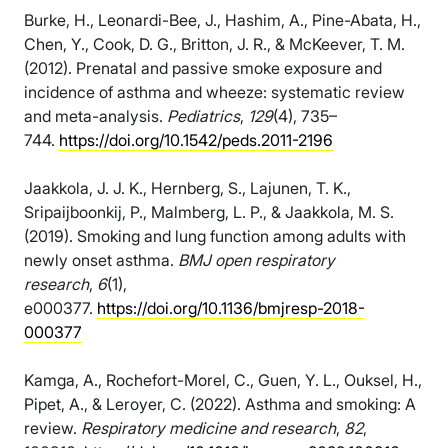
Burke, H., Leonardi-Bee, J., Hashim, A., Pine-Abata, H.,
Chen, Y., Cook, D. G., Britton, J. R., & McKeever, T. M.
(2012). Prenatal and passive smoke exposure and
incidence of asthma and wheeze: systematic review
and meta-analysis.
Pediatrics
,
129
(4), 735–
744.
https://doi.org/10.1542/peds.2011-2196
Jaakkola, J. J. K., Hernberg, S., Lajunen, T. K.,
Sripaijboonkij, P., Malmberg, L. P., & Jaakkola, M. S.
(2019). Smoking and lung function among adults with
newly onset asthma.
BMJ open respiratory
research
,
6
(1),
e000377.
https://doi.org/10.1136/bmjresp-2018-
000377
Kamga, A., Rochefort-Morel, C., Guen, Y. L., Ouksel, H.,
Pipet, A., & Leroyer, C. (2022). Asthma and smoking: A
review.
Respiratory medicine and research
,
82
,