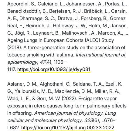
Accordini, S., Calciano, L., Johannessen, A., Portas, L.,
Benediktsdóttir, B., Bertelsen, R. J., Bråbäck, L., Carsin,
A. E., Dharmage, S. C., Dratva, J., Forsberg, B., Gomez
Real, F., Heinrich, J., Holloway, J. W., Holm, M., Janson,
C., Jögi, R., Leynaert, B., Malinovschi, A., Marcon, A., …
Ageing Lungs in European Cohorts (ALEC) Study
(2018). A three-generation study on the association of
tobacco smoking with asthma.
International journal of
epidemiology
,
47
(4), 1106–
1117.
https://doi.org/10.1093/ije/dyy031
Aslaner, D. M., Alghothani, O., Saldana, T. A., Ezell, K.
G., Yallourakis, M. D., MacKenzie, D. M., Miller, R. A.,
Wold, L. E., & Gorr, M. W. (2022). E-cigarette vapor
exposure in utero causes long-term pulmonary effects
in offspring.
American journal of physiology. Lung
cellular and molecular physiology
,
323
(6), L676–
L682.
https://doi.org/10.1152/ajplung.00233.2022