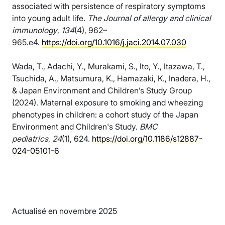
associated with persistence of respiratory symptoms
into young adult life.
The Journal of allergy and clinical
immunology
,
134
(4), 962–
965.e4.
https://doi.org/10.1016/j.jaci.2014.07.030
Wada, T., Adachi, Y., Murakami, S., Ito, Y., Itazawa, T.,
Tsuchida, A., Matsumura, K., Hamazaki, K., Inadera, H.,
& Japan Environment and Children’s Study Group
(2024). Maternal exposure to smoking and wheezing
phenotypes in children: a cohort study of the Japan
Environment and Children's Study.
BMC
pediatrics
,
24
(1), 624.
https://doi.org/10.1186/s12887-
024-05101-6
Actualisé en novembre 2025