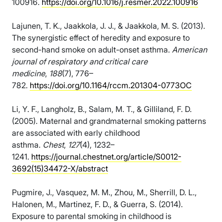
100916.
https://doi.org/10.1016/j.resmer.2022.100916
Lajunen, T. K., Jaakkola, J. J., & Jaakkola, M. S. (2013).
The synergistic effect of heredity and exposure to
second-hand smoke on adult-onset asthma.
American
journal of respiratory and critical care
medicine
,
188
(7), 776–
782.
https://doi.org/10.1164/rccm.201304-0773OC
Li, Y. F., Langholz, B., Salam, M. T., & Gilliland, F. D.
(2005). Maternal and grandmaternal smoking patterns
are associated with early childhood
asthma.
Chest
,
127
(4), 1232–
1241.
https://journal.chestnet.org/article/S0012-
3692(15)34472-X/abstract
Pugmire, J., Vasquez, M. M., Zhou, M., Sherrill, D. L.,
Halonen, M., Martinez, F. D., & Guerra, S. (2014).
Exposure to parental smoking in childhood is