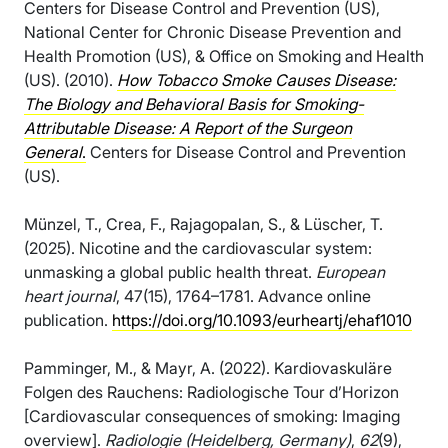
Centers for Disease Control and Prevention (US),
National Center for Chronic Disease Prevention and
Health Promotion (US), & Office on Smoking and Health
(US). (2010).
How Tobacco Smoke Causes Disease:
The Biology and Behavioral Basis for Smoking-
Attributable Disease: A Report of the Surgeon
General
.
Centers for Disease Control and Prevention
(US).
Münzel, T., Crea, F., Rajagopalan, S., & Lüscher, T.
(2025). Nicotine and the cardiovascular system:
unmasking a global public health threat.
European
heart journal
, 47(15), 1764–1781. Advance online
publication.
https://doi.org/10.1093/eurheartj/ehaf1010
Pamminger, M., & Mayr, A. (2022). Kardiovaskuläre
Folgen des Rauchens: Radiologische Tour d’Horizon
[Cardiovascular consequences of smoking: Imaging
overview].
Radiologie (Heidelberg, Germany)
,
62
(9),