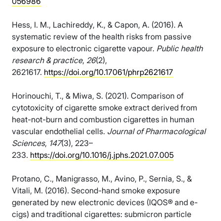
056986
Hess, I. M., Lachireddy, K., & Capon, A. (2016). A
systematic review of the health risks from passive
exposure to electronic cigarette vapour.
Public health
research & practice
,
26
(2),
2621617.
https://doi.org/10.17061/phrp2621617
Horinouchi, T., & Miwa, S. (2021). Comparison of
cytotoxicity of cigarette smoke extract derived from
heat-not-burn and combustion cigarettes in human
vascular endothelial cells.
Journal of Pharmacological
Sciences
,
147
(3), 223–
233.
https://doi.org/10.1016/j.jphs.2021.07.005
Protano, C., Manigrasso, M., Avino, P., Sernia, S., &
Vitali, M. (2016). Second-hand smoke exposure
generated by new electronic devices (IQOS® and e-
cigs) and traditional cigarettes: submicron particle