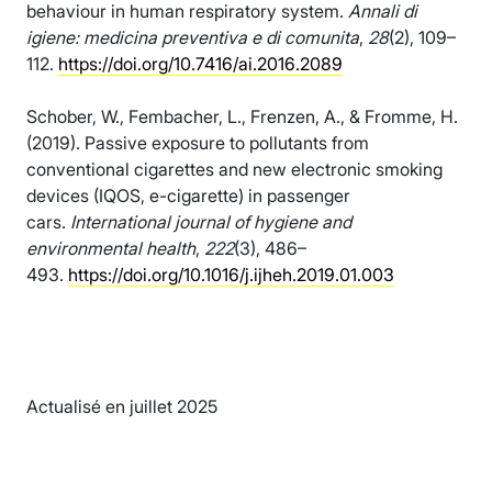
behaviour in human respiratory system.
Annali di
igiene: medicina preventiva e di comunita
,
28
(2), 109–
112.
https://doi.org/10.7416/ai.2016.2089
Schober, W., Fembacher, L., Frenzen, A., & Fromme, H.
(2019). Passive exposure to pollutants from
conventional cigarettes and new electronic smoking
devices (IQOS, e-cigarette) in passenger
cars.
International journal of hygiene and
environmental health
,
222
(3), 486–
493.
https://doi.org/10.1016/j.ijheh.2019.01.003
Actualisé en juillet 2025