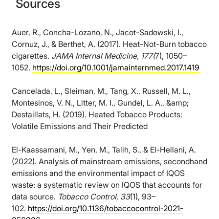
Sources
Auer, R., Concha-Lozano, N., Jacot-Sadowski, I.,
Cornuz, J., & Berthet, A. (2017). Heat-Not-Burn tobacco
cigarettes.
JAMA Internal Medicine, 177(
7), 1050–
1052.
https://doi.org/10.1001/jamainternmed.2017.1419
Cancelada, L., Sleiman, M., Tang, X., Russell, M. L.,
Montesinos, V. N., Litter, M. I., Gundel, L. A., &amp;
Destaillats, H. (2019). Heated Tobacco Products:
Volatile Emissions and Their Predicted
El-Kaassamani, M., Yen, M., Talih, S., & El-Hellani, A.
(2022). Analysis of mainstream emissions, secondhand
emissions and the environmental impact of IQOS
waste: a systematic review on IQOS that accounts for
data source.
Tobacco Control
,
33
(1), 93–
102.
https://doi.org/10.1136/tobaccocontrol-2021-