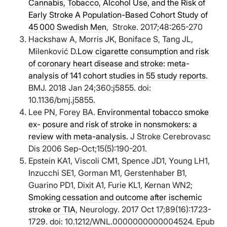
Cannabis, Tobacco, Alcohol Use, and the Risk of
Early Stroke A Population-Based Cohort Study of
45 000 Swedish Men
, Stroke. 2017;48:265-270
Hackshaw A, Morris JK, Boniface S, Tang JL,
Milenković D.
Low cigarette consumption and risk
of coronary heart disease and stroke: meta-
analysis of 141 cohort studies in 55 study reports
.
BMJ. 2018 Jan 24;360:j5855. doi:
10.1136/bmj.j5855.
Lee PN, Forey BA.
Environmental tobacco smoke
ex- posure and risk of stroke in nonsmokers: a
review with meta-analysis.
J Stroke Cerebrovasc
Dis 2006 Sep-Oct;15(5):190-201.
Epstein KA1, Viscoli CM1, Spence JD1, Young LH1,
Inzucchi SE1, Gorman M1, Gerstenhaber B1,
Guarino PD1, Dixit A1, Furie KL1, Kernan WN2;
Smoking cessation and outcome after ischemic
stroke or TIA
, Neurology. 2017 Oct 17;89(16):1723-
1729. doi: 10.1212/WNL.0000000000004524. Epub