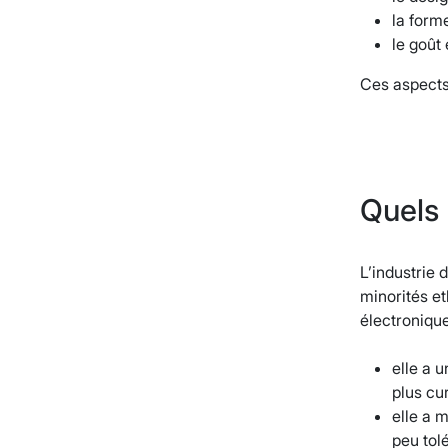
la forme
le goût
Ces aspects 
Quels 
L’industrie 
minorités et
électronique
elle a u
plus cu
elle a 
peu tolé