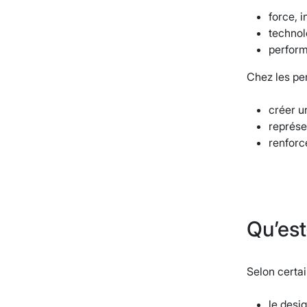
force, 
technol
perfor
Chez les per
créer u
représe
renforce
Qu’est
Selon certai
le desig