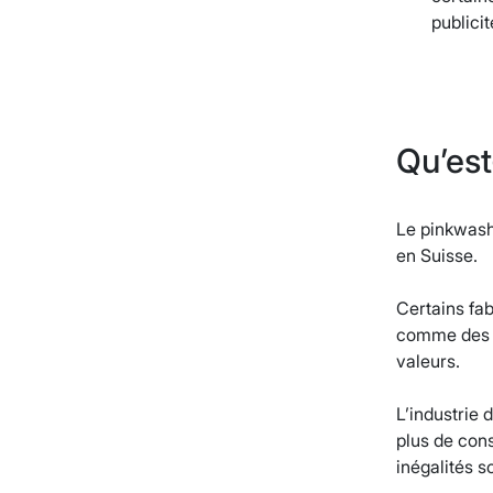
publici
Qu’est
Le pinkwash
en Suisse.
Certains fa
comme des dé
valeurs.
L’industrie 
plus de con
inégalités s