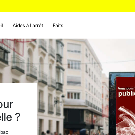
il
Aides à l'arrêt
Faits
our
lle ?
abac