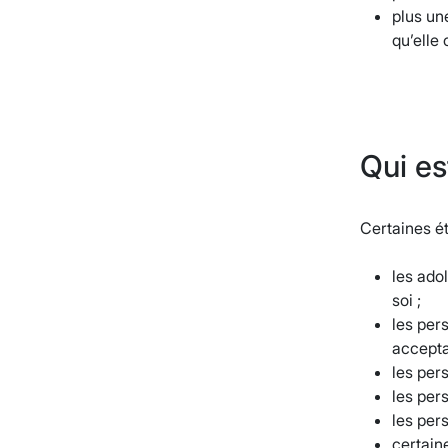
plus un
qu’elle
Qui es
Certaines ét
les ado
soi ;
les per
accepta
les per
les per
les per
certain