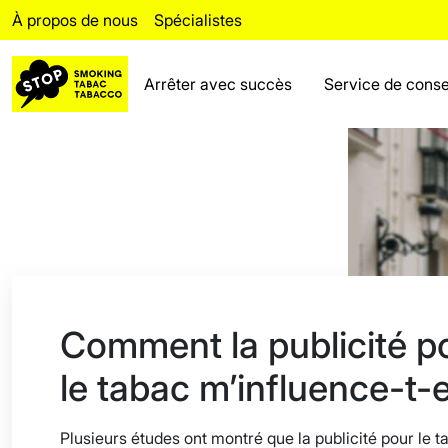
À propos de nous
Spécialistes
Arrêter avec succès
Service de conse
Arrêter avec succès
Rechutes
Service de conseil
Faits
Rubrique pour les
Comment la publicité p
spécialistes
le tabac m’influence-t-e
À propos de nous
Foire aux questions (FAQ)
Plusieurs études ont montré que la publicité pour le t