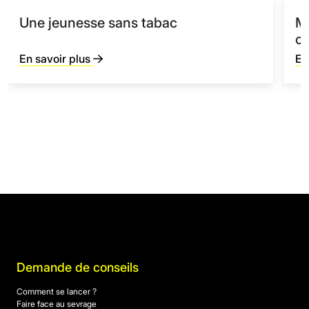
Une jeunesse sans tabac
M
c
En savoir plus
En
Demande de conseils
Comment se lancer ?
Faire face au sevrage