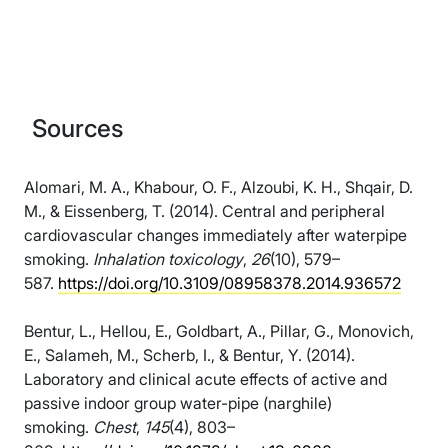
Sources
Alomari, M. A., Khabour, O. F., Alzoubi, K. H., Shqair, D.
M., & Eissenberg, T. (2014). Central and peripheral
cardiovascular changes immediately after waterpipe
smoking.
Inhalation toxicology
,
26
(10), 579–
587.
https://doi.org/10.3109/08958378.2014.936572
Bentur, L., Hellou, E., Goldbart, A., Pillar, G., Monovich,
E., Salameh, M., Scherb, I., & Bentur, Y. (2014).
Laboratory and clinical acute effects of active and
passive indoor group water-pipe (narghile)
smoking.
Chest
,
145
(4), 803–