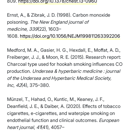
809.
https://doi.org/10.1378/chest.13-0960
Ernst, A., & Zibrak, J. D. (1998). Carbon monoxide
poisoning.
The New England journal of
medicine
,
339
(22), 1603–
1608.
https://doi.org/10.1056/NEJM199811263392206
Medford, M. A., Gasier, H. G., Hexdall, E., Moffat, A. D.,
Freiberger, J. J., & Moon, R. E. (2015). Research report:
Charcoal type used for hookah smoking influences CO
production.
Undersea & hyperbaric medicine : journal
of the Undersea and Hyperbaric Medical Society,
Inc
,
42
(4), 375–380.
Münzel, T., Hahad, O., Kuntic, M., Keaney, J. F.,
Deanfield, J. E., & Daiber, A. (2020). Effects of tobacco
cigarettes, e-cigarettes, and waterpipe smoking on
endothelial function and clinical outcomes.
European
heart journal
,
41
(41), 4057–